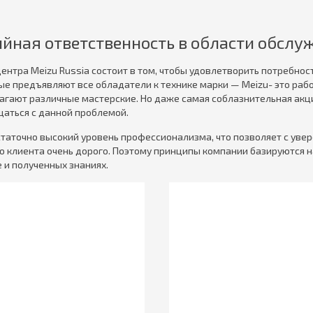
ийная ответственность в области обслу
ентра Meizu Russia состоит в том, чтобы удовлетворить потребнос
е предъявляют все обладатели к технике марки — Meizu- это работ
гают различные мастерские. Но даже самая соблазнительная акция
щаться с данной проблемой.
таточно высокий уровень профессионализма, что позволяет с уве
о клиента очень дорого. Поэтому принципы компании базируются 
 и полученных знаниях.