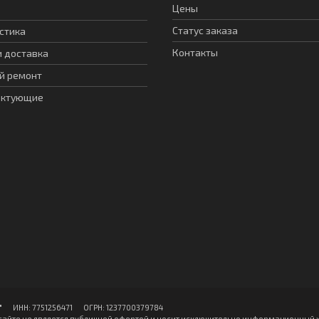
Цены
Статус заказа
стика
Контакты
и доставка
й ремонт
ектующие
ИНН: 7751256471 ОГPН: 1237700379784
айте не является публичной офертой и носит исключительно информационный х