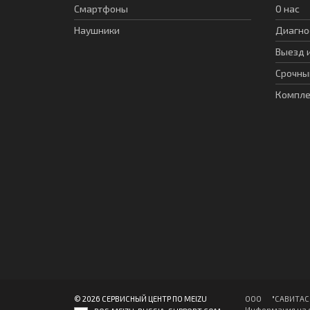
Смартфоны
О нас
Наушники
Диагно
Выезд 
Срочны
Компл
© 2026 СЕРВИСНЫЙ ЦЕНТР ПО MEIZU
ООО "CАВИТAC" 
Информация на с