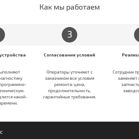
Как мы работаем
3
устройства
Согласование условий
Реализ
ыполняют
Операторы уточняют c
Сотрудник п
иагностику
заказчиком все условия
заменяет
 программно-
ремонта: цена,
запчаст
ехническую.
продолжительность,
заводс
длится какой-
гарантийные требования.
времени.
с