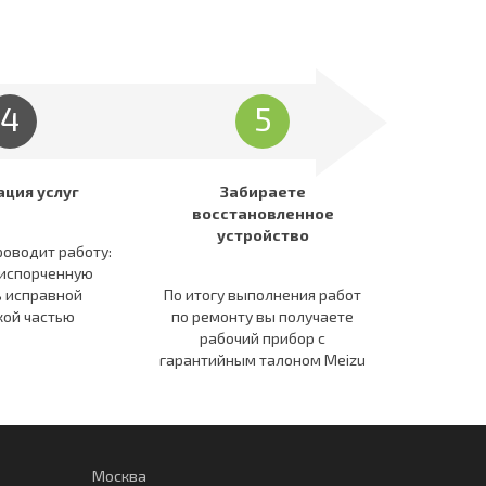
4
5
ация услуг
Забираете
восстановленное
устройство
роводит работу:
 испорченную
ь исправной
По итогу выполнения работ
кой частью
по ремонту вы получаете
рабочий прибор c
гарантийным талоном Meizu
Москва